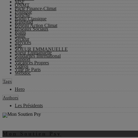
MSF
ONMT
Pacte Finance-Climat
Politique
Porsche
Radio Classique
Randstad
Réseau Action Climat
Réseaux Sociaux
Rians
Santé
Secteur
Services
Site
SOEUR EMMANUELLE
Soeur Emmanuelle
Solidarités International
Support
Vacances Propres
Vidéos
Ville de Paris
Webdoc
Tags
Hero
Authors
Les Présidents
Mon Soutien Psy