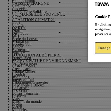
Brand Content
CAISSE D'ÉPARGNE
L’AGENCE
Care France
Cas vidéo
CCFD Terre Solidaire
CRÉATIONS
CCI MARSEILLE-PROVENCE
Cookie P
Client
COALITION CLIMAT 21
Cop1
PRÉSIDENTS
By clicking
Culture
DARTY
navigation, 
Digital
REMANIEMENT
Distribution
please see 
DNF
École du Louvre
Ecomaison
CONTACT
Écouter Voir
Edition
Manage 
Evènement
Film TV
FONDATION ABBÉ PIERRE
France Bleu
FRANCE NATURE ENVIRONNEMENT
Gan Assurances
Gestes Propres
Greenpeace
Groupe Muller
Houra.fr
Institutions
Intérêt général
Laboratoires Genevrier
Le Manège à Bijoux
Le Parisien
Les Echos
Loisirs-Tourisme
Lustucru
Maison
Maisons du monde
Media
Merck
Mondelez