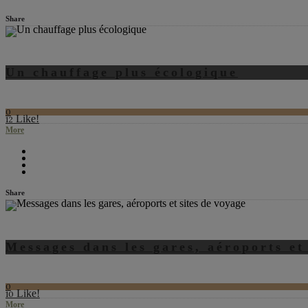
Share
Un chauffage plus écologique
0
Like!
12
More
Share
Messages dans les gares, aéroports et
0
Like!
10
More