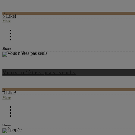
0
Like!
0
More
Share
Vous n’êtes pas seuls
0
Like!
0
More
Share