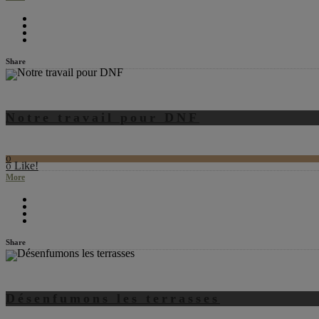
Share
Notre travail pour DNF
0
Like!
0
More
Share
Désenfumons les terrasses