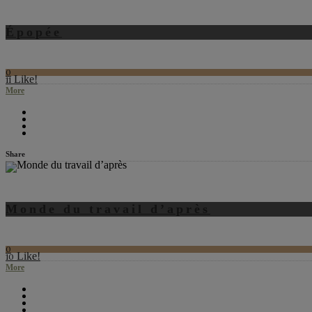
Épopée
0
Like!
11
More
Share
Monde du travail d’après
0
Like!
10
More