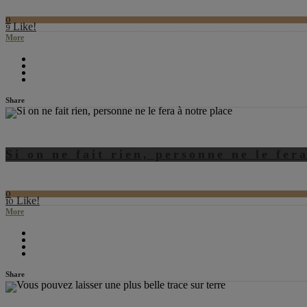
0
Like!
9
More
Share
Si on ne fait rien, personne ne le fer
0
Like!
10
More
Share