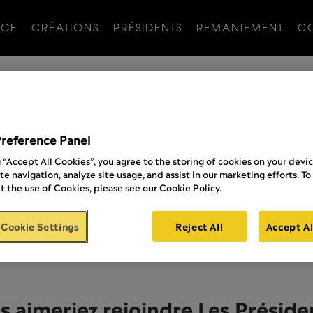
NCE
CRÉATIONS
PRÉSIDENTS
REMANIEMENT
C
Preference Panel
 souhaitez contacter Les Préside
g “Accept All Cookies”, you agree to the storing of cookies on your devi
te navigation, analyze site usage, and assist in our marketing efforts. To
lepresident@lespresidents.fr
 the use of Cookies, please see our Cookie Policy.
50-54 rue de Silly
Cookie Settings
Reject All
Accept Al
92100 Boulogne-Billancourt
01 53 21 28 00
s aimeriez rejoindre Les Présiden