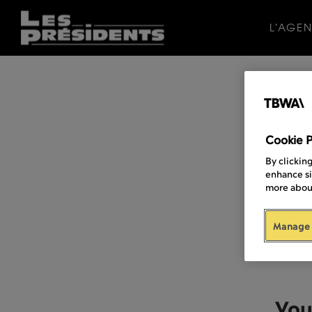
L’AGE
Cookie 
Vous
By clickin
enhance si
more about
Manage 
Vou