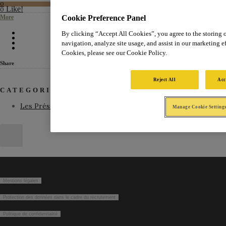
0
Like!
0
Cookie Preference Panel
More
By clicking “Accept All Cookies”, you agree to the storing 
navigation, analyze site usage, and assist in our marketing ef
Cookies, please see our Cookie Policy.
Share
Reject All
Acc
CATEGORIES
Les Présidents
Manage Cookie Setting
Mentions légales
Protection des données dans le cadre du recrutement
Politique de confidentialité