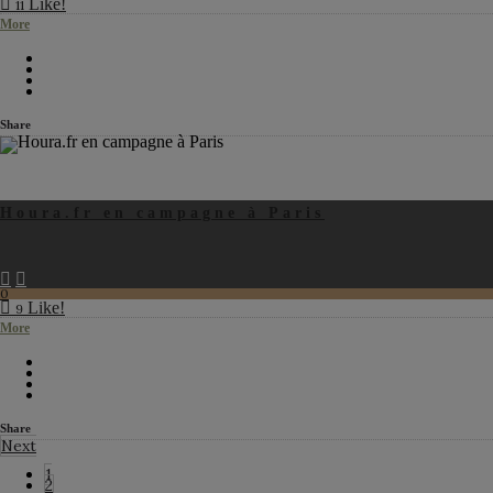
Like!
11
More
Share
Houra.fr en campagne à Paris
0
Like!
9
More
Share
Next
1
2