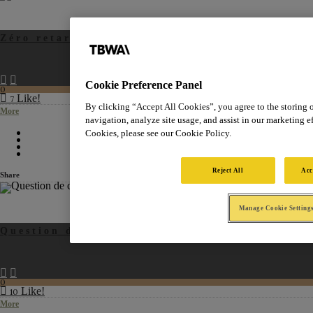
Zéro retard
Cookie Preference Panel
0
Like!
7
By clicking “Accept All Cookies”, you agree to the storing 
More
navigation, analyze site usage, and assist in our marketing ef
Cookies, please see our Cookie Policy.
Reject All
Acc
Share
Manage Cookie Setting
Question de choix
0
Like!
10
More