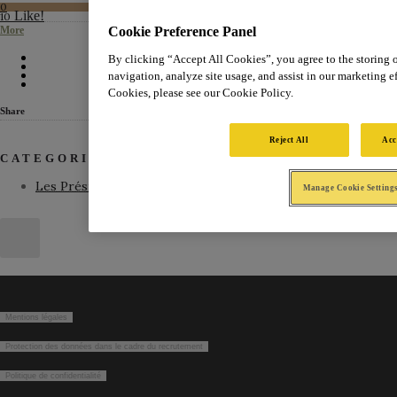
0
Like!
10
Cookie Preference Panel
More
By clicking “Accept All Cookies”, you agree to the storing 
navigation, analyze site usage, and assist in our marketing ef
Cookies, please see our Cookie Policy.
Share
Reject All
Acc
CATEGORIES
Les Présidents
Manage Cookie Setting
Mentions légales
Protection des données dans le cadre du recrutement
Politique de confidentialité