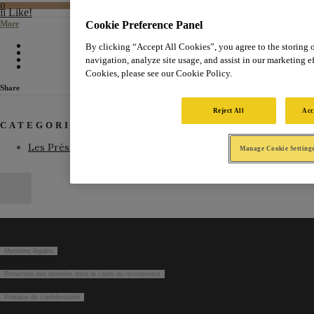
0
Like!
11
Cookie Preference Panel
More
By clicking “Accept All Cookies”, you agree to the storing 
navigation, analyze site usage, and assist in our marketing ef
Cookies, please see our Cookie Policy.
Share
Reject All
Acc
CATEGORIES
Les Présidents
Manage Cookie Setting
Mentions légales
Protection des données dans le cadre du recrutement
Politique de confidentialité