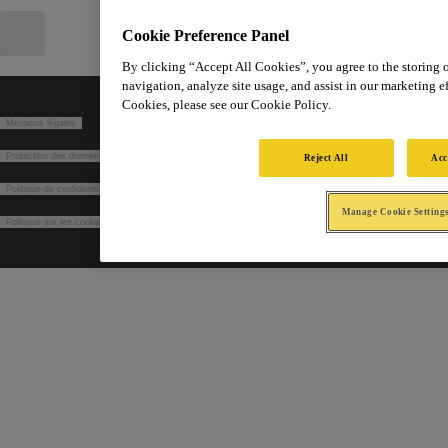
Cookie Preference Panel
By clicking “Accept All Cookies”, you agree to the storing 
navigation, analyze site usage, and assist in our marketing ef
Cookies, please see our Cookie Policy.
Mentions légales
Protection des données dans le cadre du recrutement
Reject All
Acc
Politique de confidentialité
Manage Cookie Setting
Politique sur les cookies