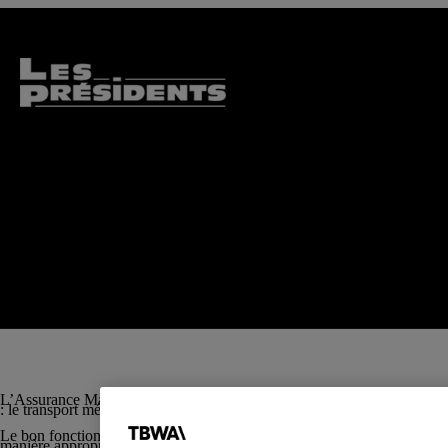
L’Assurance Maladie poursuit la sensibilisation des assurés au bon usa
: le transport médical partagé et le recours contre tiers en cas de blessu
Le bon fonctionnement du système de santé est l’affaire de tous et chacu
manière appropriée et en adoptant des réflexes à la portée de chacun. 