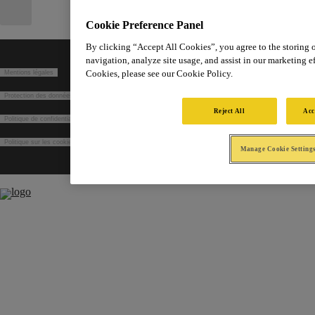
Cookie Preference Panel
By clicking “Accept All Cookies”, you agree to the storing 
navigation, analyze site usage, and assist in our marketing ef
Cookies, please see our Cookie Policy.
Mentions légales
Protection des données dans le cadre du recrutement
Reject All
Acc
Politique de confidentialité
Politique sur les cookies
Manage Cookie Setting