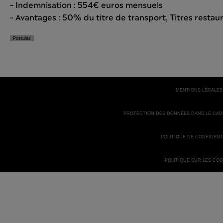
– Indemnisation : 554€ euros mensuels
– Avantages : 50% du titre de transport, Titres restau
Postulez
MENTIONS LÉGALES
PROTECTION DES DONNÉES DANS LE CA
POLITIQUE DE CONFIDENT
POLITIQUE SUR LES COO