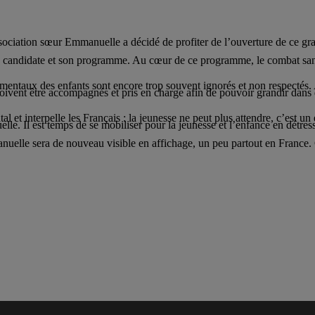
iation sœur Emmanuelle a décidé de profiter de l’ouverture de ce grand
 candidate et son programme. Au cœur de ce programme, le combat sans
amentaux des enfants sont encore trop souvent ignorés et non respectés. A
doivent être accompagnés et pris en charge afin de pouvoir grandir dans 
et interpelle les Français : la jeunesse ne peut plus attendre, c’est un e
lle. Il est temps de se mobiliser pour la jeunesse et l’enfance en détres
nuelle sera de nouveau visible en affichage, un peu partout en France.