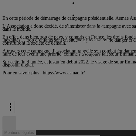
L’AGENCE
CRÉATIONS
En cette période de démarrage de campagne présidentielle, Asmae Assoc
L’Association a donc décidé, de s’immiscer dans la campagne avec sa
PRÉSIDENTS
dans le monde.
En effet, dans bien trop de pays, y compris en France, les droits fond
inégalités… trop d’enfants sont en situation précaire ou de danger et 
REMANIEMENT
construiront la société de demain.
A travers cette campagne, l’association rappelle son combat fondamental 
CONTACT
faire de leur avenir une priorité, comme l’a toujours fait sœur Emmanue
Sur cette fin d’année, et jusqu’en début 2022, le visage de sœur Emma
dispositif digital.
Pour en savoir plus : https://www.asmae.fr/
Mentions légales