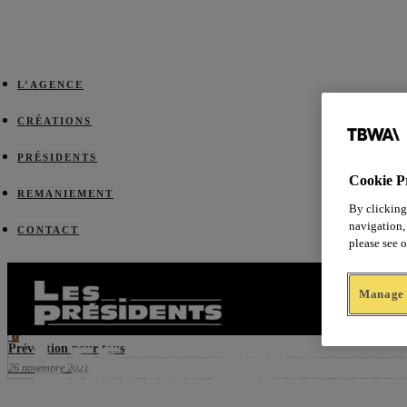
L’AGENCE
CRÉATIONS
PRÉSIDENTS
Cookie P
REMANIEMENT
By clicking
navigation, 
CONTACT
please see 
Prev
0
Gardons le réflexe des gestes barrières
Manage 
27 octobre 2021
Next
0
Prévention pour tous
26 novembre 2021