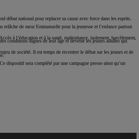
 débat national pour replacer sa cause avec force dans les esprits.
 relâche de sœur Emmanuelle pour la jeunesse et l’enfance partout
ccès à l’éducation et à la santé, maltraitance, isolement, harcèlement,
des conditions dignes de leur âge et devenir les jeunes adultes qui
njeu de société. Il est temps de recentrer le débat sur les jeunes et de
se.
 Ce dispositif sera complété par une campagne presse ainsi qu’un