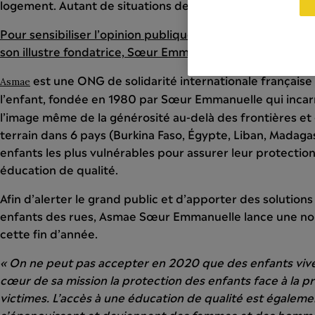
logement. Autant de situations de grande précarité qui
Pour sensibiliser l’opinion publique, l’ONG Asmae part e
son illustre fondatrice, Sœur Emmanuelle.
est une ONG de solidarité internationale français
Asmae
l’enfant, fondée en 1980 par Sœur Emmanuelle qui inca
l’image même de la générosité au-delà des frontières et d
terrain dans 6 pays (Burkina Faso, Égypte, Liban, Madaga
enfants les plus vulnérables pour assurer leur protectio
éducation de qualité.
Afin d’alerter le grand public et d’apporter des solution
enfants des rues, Asmae Sœur Emmanuelle lance une nou
cette fin d’année.
« On ne peut pas accepter en 2020 que des enfants vive
cœur de sa mission la protection des enfants face à la pr
victimes. L’accès à une éducation de qualité est égaleme
s’épanouissent et deviennent des femmes et des hommes l