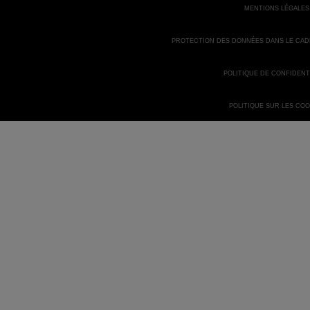
MENTIONS LÉGALES
PROTECTION DES DONNÉES DANS LE CA
POLITIQUE DE CONFIDENT
POLITIQUE SUR LES COO