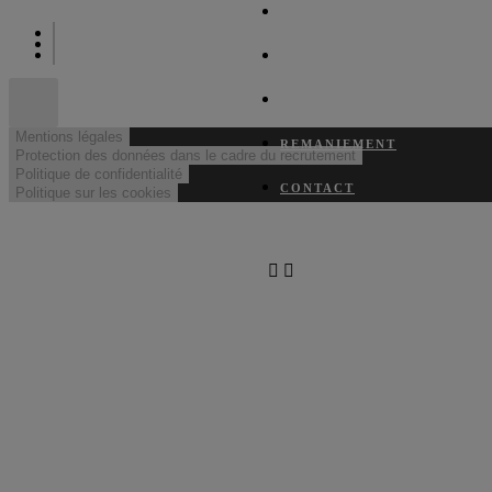
L’AGENCE
CRÉATIONS
PRÉSIDENTS
Mentions légales
REMANIEMENT
Protection des données dans le cadre du recrutement
Politique de confidentialité
CONTACT
Politique sur les cookies