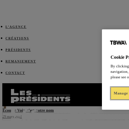
L’AGENCE
CRÉATIONS
PRÉSIDENTS
Cookie P
REMANIEMENT
By clicking
navigation, 
CONTACT
please see 
Prev
0
Les voeux des Présidents
Manage 
29 décembre 2020
Next
0
Écouter Voir, c’est notre nom
29 mars 2021