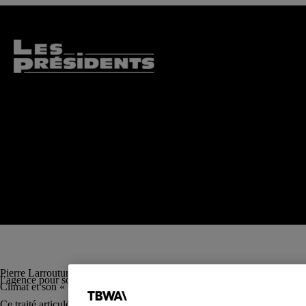
Pierre Larrouturou (économiste, membre du Haut Conseil pour le Climat
l’agence pour soutenir auprès des instances européennes une idée révol
Climat et son «
Traité Instituant une Union pour le Climat et la Biodive
Ce traité articulé sous la forme d’un pacte entre la finance et le climat 