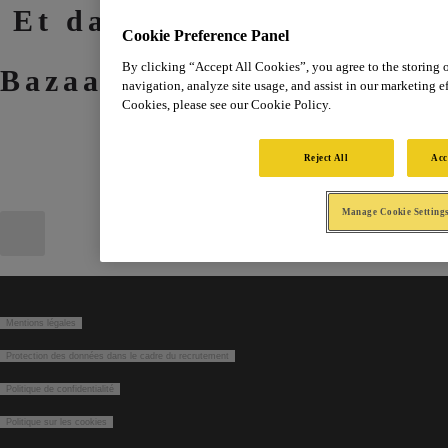
Et dans le premier numé
Cookie Preference Panel
By clicking “Accept All Cookies”, you agree to the storing 
Bazaar France :
navigation, analyze site usage, and assist in our marketing ef
Cookies, please see our Cookie Policy.
Reject All
Acc
Manage Cookie Setting
Mentions légales
Protection des données dans le cadre du recrutement
Politique de confidentialité
Politique sur les cookies