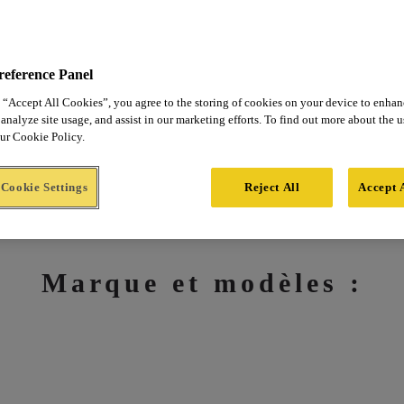
reference Panel
 “Accept All Cookies”, you agree to the storing of cookies on your device to enhan
L’électricité par Porsche 
analyze site usage, and assist in our marketing efforts. To find out more about the 
our Cookie Policy.
Cookie Settings
Reject All
Accept 
Marque et modèles :