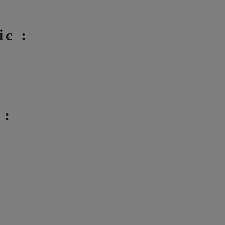
ic :
 :