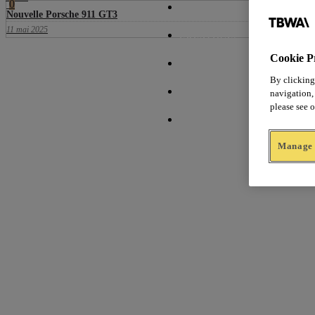
0
L’AGENCE
Nouvelle Porsche 911 GT3
11 mai 2025
CRÉATIONS
Cookie P
PRÉSIDENTS
By clicking
navigation, 
REMANIEMENT
please see 
CONTACT
Manage 