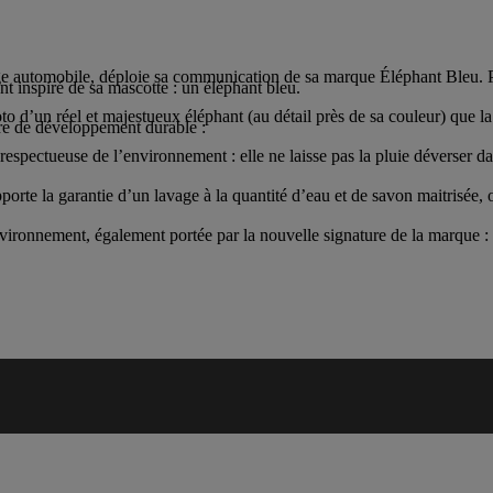
e automobile, déploie sa communication de sa marque Éléphant Bleu. Pou
nt inspiré de sa mascotte : un éléphant bleu.
hoto d’un réel et majestueux éléphant (au détail près de sa couleur) que 
re de développement durable :
 respectueuse de l’environnement : elle ne laisse pas la pluie déverser 
rte la garantie d’un lavage à la quantité d’eau et de savon maitrisée, où
nvironnement, également portée par la nouvelle signature de la marque :