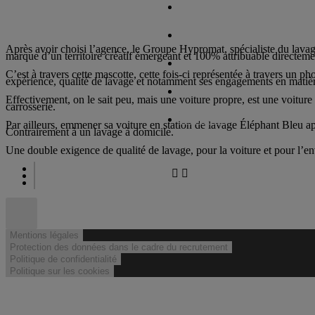
L’AGENCE
CRÉATIONS
Après avoir choisi l’agence, le Groupe Hypromat, spécialiste du lavag
marque d’un territoire créatif émergeant et 100% attribuable directeme
PRÉSIDENTS
C’est à travers cette mascotte, cette fois-ci représentée à travers un p
expérience, qualité de lavage et notamment ses engagements en matiè
REMANIEMENT
Effectivement, on le sait peu, mais une voiture propre, est une voiture
carrosserie.
CONTACT
Par ailleurs, emmener sa voiture en station de lavage Éléphant Bleu appo
Contrairement à un lavage à domicile.
Une double exigence de qualité de lavage, pour la voiture et pour l’e
Mentions légales
Protection des données dans le cadre du recrutement
Politique de confidentialité
Politique sur les cookies