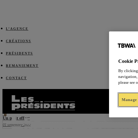
L’AGENCE
CRÉATIONS
PRÉSIDENTS
Cookie P
REMANIEMENT
By clicking
navigation, 
CONTACT
please see 
Prev
0
Du nouveau sous le soleil
Manage 
11 mai 2022
Next
0
Un petit effort
01 septembre 2022