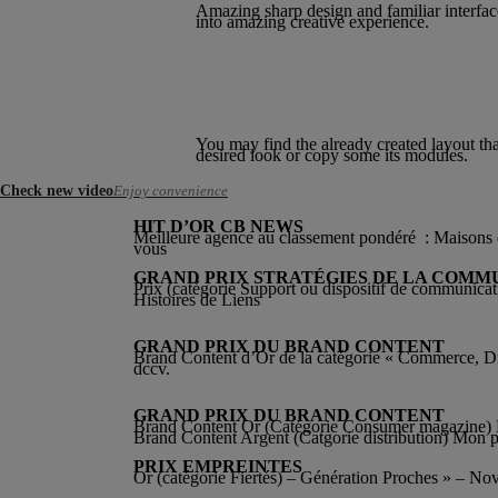
Amazing sharp design and familiar interface
into amazing creative experience.
RS
You may find the already created layout tha
desired look or copy some its modules.
Check new video
Enjoy convenience
HIT D’OR CB NEWS
Meilleure agence au classement pondéré : Maisons
vous
GRAND PRIX STRATÉGIES DE LA COMM
Prix (catégorie Support ou dispositif de communicati
Histoires de Liens
GRAND PRIX DU BRAND CONTENT
Brand Content d’Or de la catégorie « Commerce, Di
dccv.
GRAND PRIX DU BRAND CONTENT
Brand Content Or (Catégorie Consumer magazine) 
Brand Content Argent (Catgorie distribution) Mon 
PRIX EMPREINTES
Or (catégorie Fiertés) – Génération Proches » – Nov