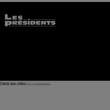
Check new video
Enjoy convenience
Les récompenses et les prix