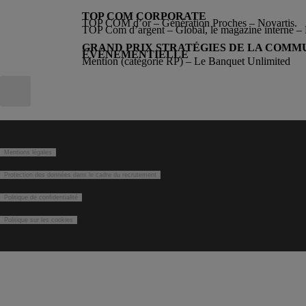
TOP COM CORPORATE
TOP COM d’or – Génération Proches – Novartis.
TOP Com d’argent – Global, le magazine interne – 
GRAND PRIX STRATÉGIES DE LA COMM
ÉVÉNEMENTIELLE
Mention (catégorie RP) – Le Banquet Unlimited
Mentions légales
Protection des données dans le cadre du recrutement
Politique de confidentialité
Politique sur les cookies