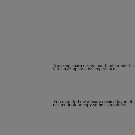
Nos expertises
PRINT
Amazing sharp design and familiar interface
into amazing creative experience.
PUBLICITÉ
You may find the already created layout tha
desired look or copy some its modules.
DIGITAL