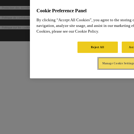
Protection des données dans le cadre du recrutement
Cookie Preference Panel
Politique de confidentialité
By clicking “Accept All Cookies”, you agree to the storing 
navigation, analyze site usage, and assist in our marketing ef
Politique sur les cookies
Cookies, please see our Cookie Policy.
Reject All
Acc
Manage Cookie Setting