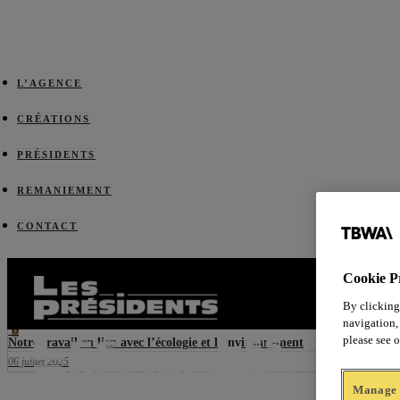
L’AGENCE
CRÉATIONS
PRÉSIDENTS
REMANIEMENT
CONTACT
Prev
0
Cookie P
Notre travail en lien avec l’alimentaire
06 juin 2025
By clicking
Next
navigation, 
0
please see 
Notre travail en lien avec l’écologie et l’environnement
06 juillet 2025
Manage 