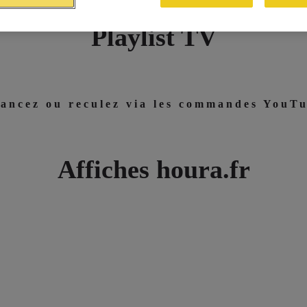
Playlist TV
ancez ou reculez via les commandes YouT
Affiches houra.fr