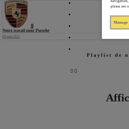
navigation, 
L’AGENCE
please see 
CRÉATIONS
Manage 
0
PRÉSIDENTS
Notre travail pour Porsche
09 mai 2025
REMANIEMENT
CONTACT
Playlist de n
Affi