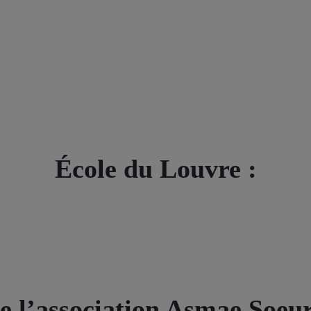
École du Louvre :
e l’association Asmae Soeu