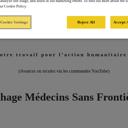
analyze site usage, and assist in our marketing efforts. To find out more about the 
our Cookie Policy.
Cookie Settings
Reject All
Accept 
otre travail pour l’action humanitaire 
(Avancez ou reculez via les commandes YouTube)
chage Médecins Sans Frontiè