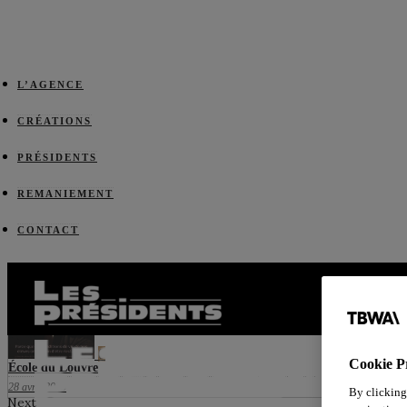
L’AGENCE
CRÉATIONS
PRÉSIDENTS
REMANIEMENT
CONTACT
Prev
0
Cookie P
École du Louvre
28 avril 2025
By clicking
Next