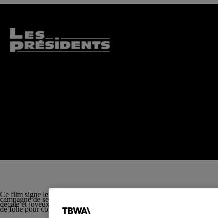
Ce film signe le coup d’envoi d’une campagne nationale ouvrant une no
campagne de sensibilisation visant à promouvoir les rendez-vous « M’T d
décalé et joyeux, dédramatisant la crainte parfois associée aux soins d
de folie pour conquérir enfants, parents et jeunes adultes.