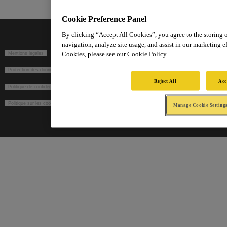
Cookie Preference Panel
By clicking “Accept All Cookies”, you agree to the storing 
navigation, analyze site usage, and assist in our marketing ef
Cookies, please see our Cookie Policy.
Mentions légales
Protection des données dans le cadre du recrutement
Reject All
Acc
Politique de confidentialité
Politique sur les cookies
Manage Cookie Setting