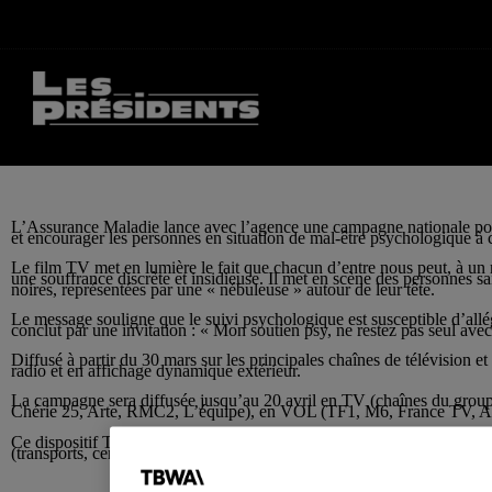
L’Assurance Maladie lance avec l’agence une campagne nationale pour
et encourager les personnes en situation de mal-être psychologique à
Le film TV met en lumière le fait que chacun d’entre nous peut, à un
une souffrance discrète et insidieuse. Il met en scène des personnes sa
noires, représentées par une « nébuleuse » autour de leur tête.
Le message souligne que le suivi psychologique est susceptible d’allége
conclut par une invitation : « Mon soutien psy, ne restez pas seul avec
Diffusé à partir du 30 mars sur les principales chaînes de télévision et 
radio et en affichage dynamique extérieur.
La campagne sera diffusée jusqu’au 20 avril en TV (chaînes du grou
Chérie 25, Arte, RMC2, L’équipe), en VOL (TF1, M6, France TV, Alt
Ce dispositif TV est complété par un volet médias audio (Spotify, 
(transports, centres commerciaux, salles d’attente médicales) et les ré