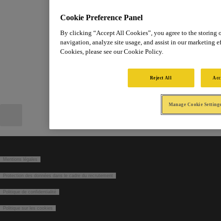
Cookie Preference Panel
By clicking “Accept All Cookies”, you agree to the storing 
navigation, analyze site usage, and assist in our marketing ef
Cookies, please see our Cookie Policy.
Reject All
Acc
Manage Cookie Setting
Mentions légales
Protection des données dans le cadre du recrutement
Politique de confidentialité
Politique sur les cookies