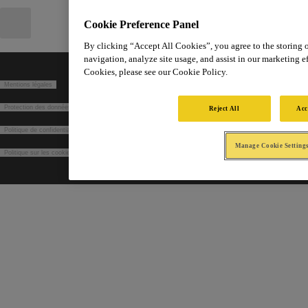
Cookie Preference Panel
By clicking “Accept All Cookies”, you agree to the storing 
navigation, analyze site usage, and assist in our marketing ef
Cookies, please see our Cookie Policy.
Mentions légales
Protection des données dans le cadre du recrutement
Reject All
Acc
Politique de confidentialité
Manage Cookie Setting
Politique sur les cookies