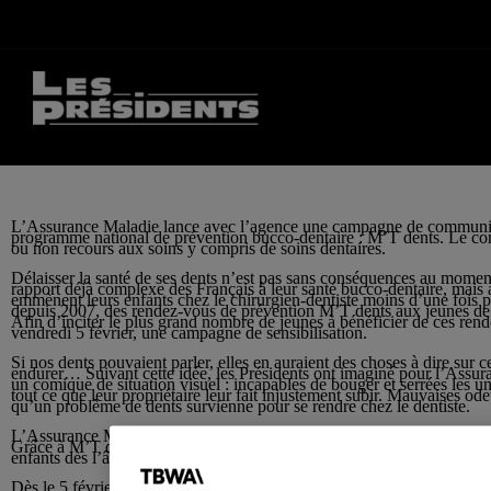
L’Assurance Maladie lance avec l’agence une campagne de communic
programme national de prévention bucco-dentaire : M’T dents. Le co
ou non recours aux soins y compris de soins dentaires.
Délaisser la santé de ses dents n’est pas sans conséquences au mome
rapport déjà complexe des Français à leur santé bucco-dentaire, mais a
emmènent leurs enfants chez le chirurgien-dentiste moins d’une fois 
depuis 2007, des rendez-vous de prévention M’T dents aux jeunes de 6
Afin d’inciter le plus grand nombre de jeunes à bénéficier de ces ren
vendredi 5 février, une campagne de sensibilisation.
Si nos dents pouvaient parler, elles en auraient des choses à dire sur c
endurer… Suivant cette idée, les Présidents ont imaginé pour l’Assura
un comique de situation visuel : incapables de bouger et serrées les u
tout ce que leur propriétaire leur fait injustement subir. Mauvaises o
qu’un problème de dents survienne pour se rendre chez le dentiste.
L’Assurance Maladie compte bien remédier à cette tendance en instaur
Grâce à M’T dents, l’Assurance Maladie offre, tous les 3 ans, un rende
enfants dès l’âge de 3 ans et aux jeunes jusqu’à 24 ans.
Dès le 5 février et tout au long de l’année, l’Assurance Maladie va