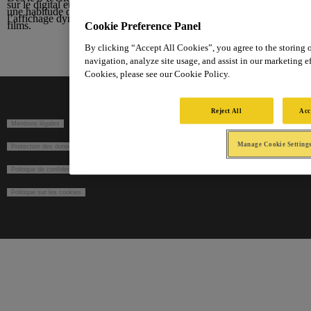
sur le digital et les réseaux sociaux pour inciter à la prise de rendez-
une habitude de consultation régulière. Cette campagne, qui comprend
l’affichage dynamique dans les centres médicaux pluridisciplinaires
Cookie Preference Panel
films.
By clicking “Accept All Cookies”, you agree to the storing 
navigation, analyze site usage, and assist in our marketing ef
Cookies, please see our Cookie Policy.
Reject All
Acc
Mentions légales
Manage Cookie Setting
Protection des données dans le cadre du recrutement
Politique de confidentialité
Politique sur les cookies